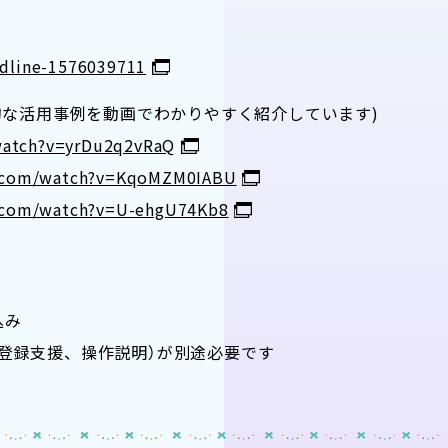
adline-1576039711
的な活用事例を動画でわかりやすく紹介しています)
watch?v=yrDu2q2vRaQ
e.com/watch?v=KqoMZM0IABU
.com/watch?v=U-ehgU74Kb8
込み
タ登録支援、操作説明）が別途必要です