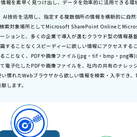
な情報を素早く見つけ出し、データを効率的に活用できる環
ch」は、AI技術を活用し、指定する複数個所の情報を横断的
としてMicrosoft SharePoint OnlineとMic
ーションと、多くの企業で導入が進むクラウド型の情報基
識することなくスピーディーに欲しい情報にアクセスする
ことなく、PDFや画像ファイル(jpg・tif・bmp・pn
て電子化したPDFや画像ファイルを、社内の共有のナレッ
が、簡単に、使い慣れたWebブラウザから欲しい情報を検索・入手
貢献します。