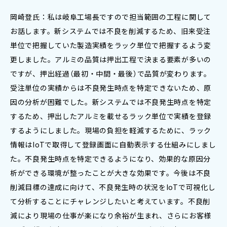
岡崎登氏：私は岐阜工場長ですので担当範囲の工程に関して
お話します。新システムでは不良を削減するため、旧来受注
単位で把握していた製造実績をラック単位で把握するよう変
更しました。アルミの品質は押出工程で決まる要素が多いの
ですが、押出経過（最初・中間・最後）で品質が変わります。
受注単位の実績からは不良発生時点を特定できないため、原
因の分析が困難でした。新システムでは不良発生時点を特定
するため、押出したアルミを載せるラック単位で実績を登録
するようにしました。現場の負担を軽減するために、ラック
情報はIoTで取得して登録画面に自動表示する仕組みにしまし
た。不良発生時点を特定できるようになり、効果的な原因分
析ができる環境が整ったことが大きな効果です。今後は不良
削減目標の達成に向けて、不良発生時の状況をIoTで可視化し
て分析することにチャレンジしたいと考えています。不良削
減により現場の仕事が楽になり余裕が生まれ、さらにお客様