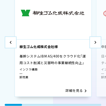
柳生ゴム化成株式会社様
中
基幹システムIBM AS/400をクラウド化「運
日
用コスト削減と災害時の事業継続性向上」
テ
インフラ構築
イ
卸売業
卸
詳細を見る