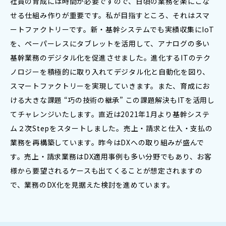
社員の育成には時間が必要ですので、日頃の業務を楽にこな
せる仕組み作りが重要です。私が目指すところ、それはスマ
ートファクトリーです。新・基幹システムでも実績収集にIoT
を、ペーパーレスにタブレットを活用して、アナログの多い
基幹業務のデジタル化を促進させました。進化するITのテク
ノロジーを積極的に取り入れてデジタル化と自動化を図り、
スマートファクトリーを実現していきます。また、育成にお
ける大きな課題 “巧の技術の継承” この課題解決もITを活用し
てチャレンジいたします。直近は2021年1月より基幹システ
ム２次Stepをスタートしました。売上・請求と仕入・支払の
業務を再構築しています。昨今はDXへの取り組みが盛んで
す。売上・請求業務はDX適用事例も多い分野でもあり、お客
様から要望されるケースも出てくることが想定されますの
で、業務のDX化を見据えた検討を進めています。